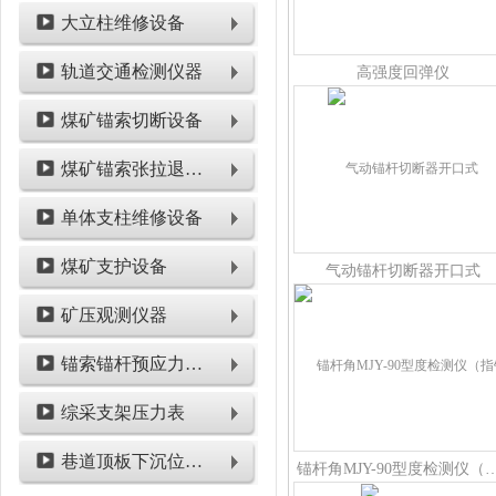
大立柱维修设备
轨道交通检测仪器
高强度回弹仪
煤矿锚索切断设备
煤矿锚索张拉退锚设备
单体支柱维修设备
煤矿支护设备
气动锚杆切断器开口式
矿压观测仪器
锚索锚杆预应力检测设备
综采支架压力表
巷道顶板下沉位移类仪表
锚杆角MJY-90型度检测