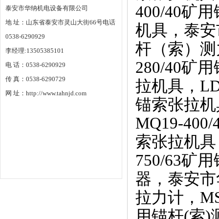
400/40
泰安市华纳机电设备有限公司
地 址：山东省泰安市灵山大街66号电话
机具，泰安
0538-6290929
杆（索）测
李经理:13505385101
280/40
电 话：0538-6290929
传 真：0538-6290729
拉机具，LD
网 址：http://www.tahnjd.com
锚索张拉机具
MQ19-40
索张拉机具，T
750/63矿
器，泰安市
拉力计，MS
用锚杆(索)