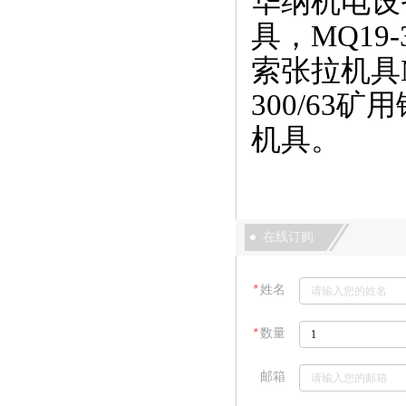
华纳机电设备
具，MQ19
索张拉机具M
300/63矿
机具。
在线订购
＊
姓名
＊
数量
邮箱