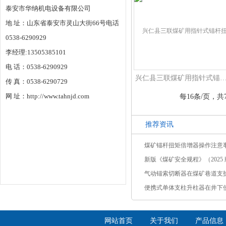
泰安市华纳机电设备有限公司
地 址：山东省泰安市灵山大街66号电话
0538-6290929
李经理:13505385101
电 话：0538-6290929
兴仁县三联煤矿用指针式锚杆扭力（矩
传 真：0538-6290729
网 址：http://www.tahnjd.com
每16条/页，共
推荐资讯
煤矿锚杆扭矩倍增器操作注意
新版《煤矿安全规程》（2025 版
气动锚索切断器在煤矿巷道支
便携式单体支柱升柱器在井下
网站首页
关于我们
产品信息