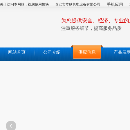
关于访问本网站，祝您使用愉快
泰安市华纳机电设备有限公司
手机应用
为您提供安全、经济、专业的
注重服务细节，提高服务品质
网站首页
公司介绍
供应信息
产品展
