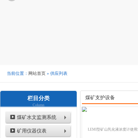
当前位置：
网站首页
» 供应列表
煤矿支护设备
栏目分类
Column
煤矿水文监测系统
矿用仪器仪表