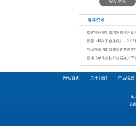
提交需求
推荐资讯
煤矿锚杆扭矩倍增器操作注意
新版《煤矿安全规程》（2025 版
气动锚索切断器在煤矿巷道支
便携式单体支柱升柱器在井下
网站首页
关于我们
产品信息
地
备