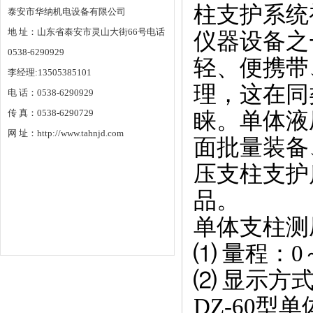
柱支护系统
泰安市华纳机电设备有限公司
地 址：山东省泰安市灵山大街66号电话
仪器设备之
0538-6290929
轻、便携带
李经理:13505385101
理，这在同
电 话：0538-6290929
传 真：0538-6290729
睐。单体液
网 址：http://www.tahnjd.com
面批量装备
压支柱支护
品。
单体支柱测
⑴ 量程：0～
⑵ 显示方式
DZ-60