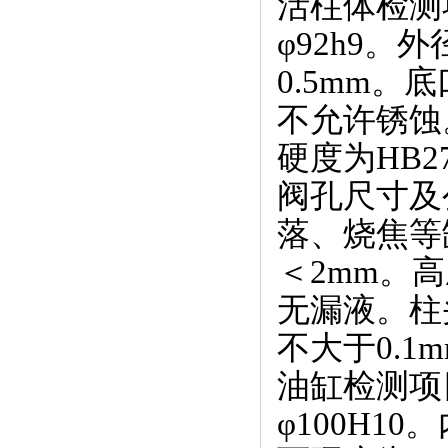
活柱体检测
φ92h9
0.5mm。
不允许锈蚀。
硬度为HB27
阀孔尺寸及
落、烧焦等
＜2mm。高
无漏液。柱头
不大于0.1
油缸检测项
φ100H10