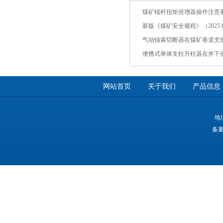
煤矿锚杆扭矩倍增器操作注意
新版《煤矿安全规程》（2025 版
气动锚索切断器在煤矿巷道支
便携式单体支柱升柱器在井下
网站首页
关于我们
产品信息
地
备