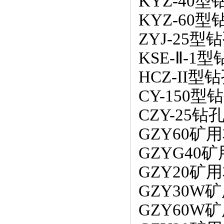
KYZ-40
KYZ-60
ZYJ-25
KSE-Ⅱ-1
HCZ-II
CY-150
CZY-25
GZY60
GZYG4
GZY20
GZY30
GZY60