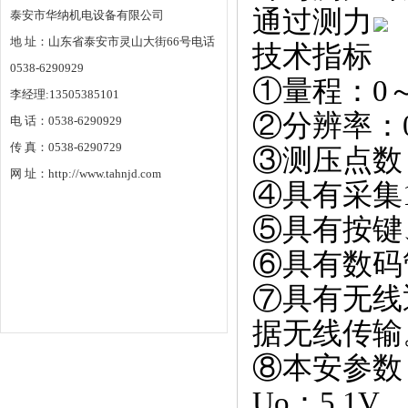
通过测力
泰安市华纳机电设备有限公司
地 址：山东省泰安市灵山大街66号电话
技术指标
0538-6290929
①量程：0～
李经理:13505385101
②分辨率：0
电 话：0538-6290929
传 真：0538-6290729
③测压点数
网 址：http://www.tahnjd.com
④具有采集
⑤具有按键
⑥具有数码管
⑦具有无线
据无线传输
⑧本安参数：
Uo：5.1V