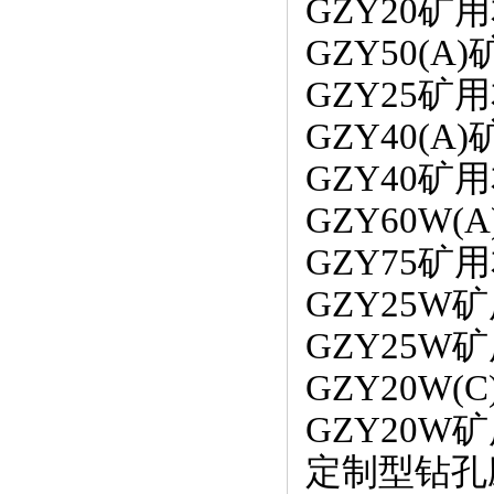
GZY20
GZY50(
GZY25
GZY40(
GZY40
GZY60W
GZY75
GZY25
GZY25
GZY20W
GZY20
定制型钻孔