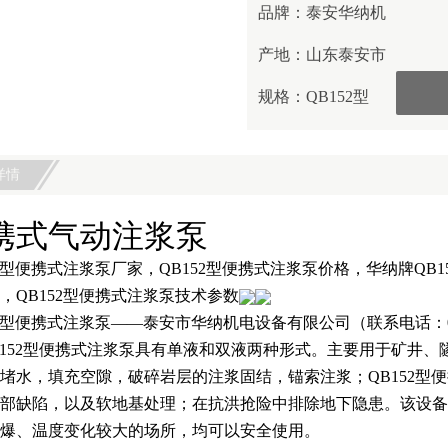
品牌：
泰安华纳机电
产地：
山东泰安市
规格：
QB152型
详情
携式气动注浆泵
52型便携式注浆泵厂家，QB152型便携式注浆泵价格，华纳牌QB1
，QB152型便携式注浆泵技术参数
52型便携式注浆泵——泰安市华纳机电设备有限公司（联系电话：0538-62
52型便携式注浆泵具有单液和双液两种形式。主要用于矿井、
堵水，填充空隙，破碎岩层的注浆固结，锚索注浆；QB152型
部缺陷，以及软地基处理；在抗洪抢险中排除地下隐患。该设备
易爆、温度变化较大的场所，均可以安全使用。