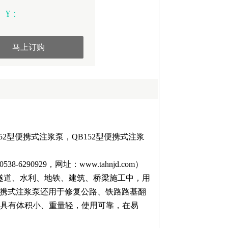
¥：
马上订购
52型便携式注浆泵，QB152型便携式注浆
90929，网址：www.tahnjd.com）
隧道、水利、地铁、建筑、桥梁施工中，用
便携式注浆泵还用于修复公路、铁路路基翻
具有体积小、重量轻，使用可靠，在易