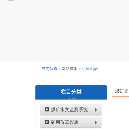
当前位置：
网站首页
» 供应列表
煤矿支
栏目分类
Column
煤矿水文监测系统
矿用仪器仪表