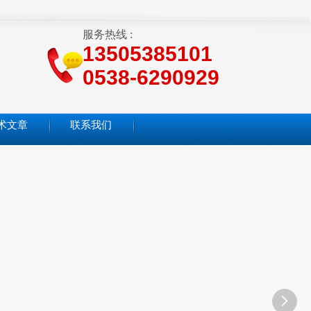
服务热线 :
13505385101
0538-6290929
术文章
联系我们
