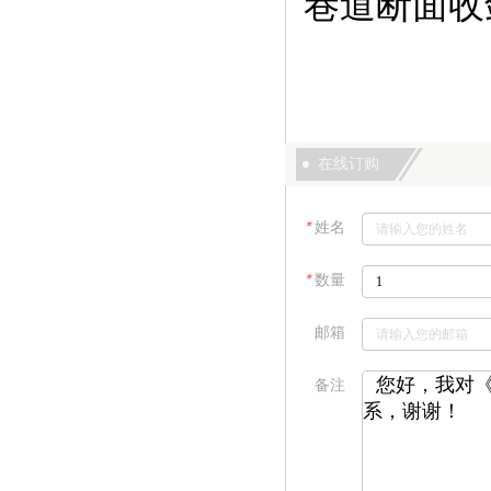
巷道断面收
在线订购
＊
姓名
＊
数量
邮箱
备注