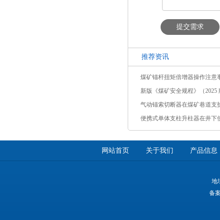
提交需求
推荐资讯
煤矿锚杆扭矩倍增器操作注意
新版《煤矿安全规程》（2025 版
气动锚索切断器在煤矿巷道支
便携式单体支柱升柱器在井下
网站首页
关于我们
产品信息
地
备