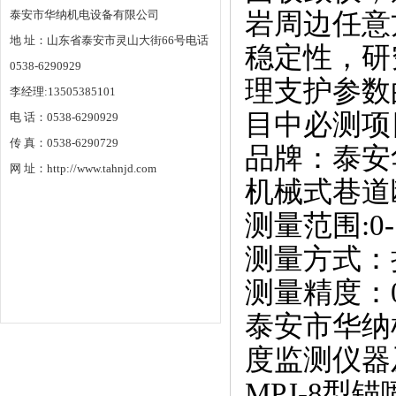
泰安市华纳机电设备有限公司
岩周边任意
地 址：山东省泰安市灵山大街66号电话
稳定性，研
0538-6290929
理支护参数
李经理:13505385101
目中必测项
电 话：0538-6290929
传 真：0538-6290729
品牌：泰安
网 址：http://www.tahnjd.com
机械式巷道
测量范围:0-
测量方式：
测量精度：0
泰安市华纳
度监测仪器
MPJ-8型