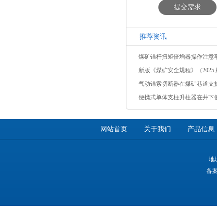
提交需求
推荐资讯
煤矿锚杆扭矩倍增器操作注意
新版《煤矿安全规程》（2025 版
气动锚索切断器在煤矿巷道支
便携式单体支柱升柱器在井下
网站首页
关于我们
产品信息
地
备