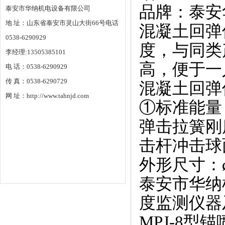
品牌：泰安
泰安市华纳机电设备有限公司
地 址：山东省泰安市灵山大街66号电话
混凝土回弹仪
0538-6290929
度，与同类
李经理:13505385101
高，便于一
电 话：0538-6290929
传 真：0538-6290729
混凝土回弹
网 址：http://www.tahnjd.com
①标准能量：
弹击拉簧刚度
击杆冲击球面
外形尺寸：ø
泰安市华纳
度监测仪器
MPJ-8型