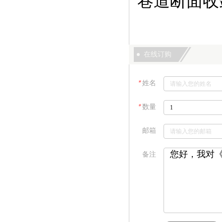
巷道断面收
在线订购
＊
姓名
＊
数量
邮箱
备注