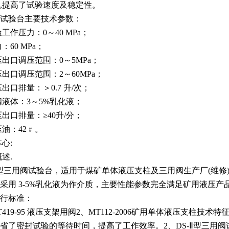
,提高了试验速度及稳定性。
试验台主要技术参数：
验工作压力：0～40 MPa；
：60 MPa；
压出口调压范围：0～5MPa；
压出口调压范围：2～60MPa；
压出口排量：＞0.7 升/次；
阀液体：3～5%乳化液；
压出口排量：≥40升/分；
压油：42﹟。
心:
述.
IⅡ型三用阀试验台，适用于煤矿单体液压支柱及三用阀生产厂(维
采用 3-5%乳化液为作介质，主要性能参数完全满足矿用液压产
行标准：
T419-95 液压支架用阀2、MT112-2006矿用单体液压支柱
省了密封试验的等待时间，提高了工作效率。2、DS-Ⅱ型三用