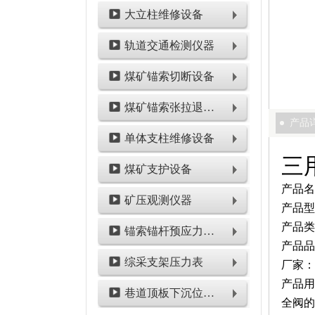
大立柱维修设备
轨道交通检测仪器
煤矿锚索切断设备
煤矿锚索张拉退锚设备
产品
单体支柱维修设备
三
煤矿支护设备
产品名
矿压观测仪器
产品型号
产品类
锚索锚杆预应力检测设备
产品品
综采支架压力表
厂家：
产品用
巷道顶板下沉位移类仪表
全阀的