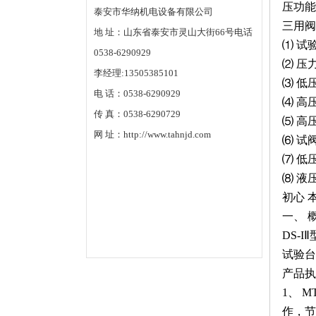
压功能
泰安市华纳机电设备有限公司
三用阀
地 址：山东省泰安市灵山大街66号电话
⑴ 试
0538-6290929
⑵ 压力
李经理:13505385101
⑶ 低
电 话：0538-6290929
⑷ 高
传 真：0538-6290729
⑸ 高
网 址：http://www.tahnjd.com
⑹ 试
⑺ 低
⑻ 液
初心 本
一、
概
DS-
试验台
产品执
1、
M
作，节