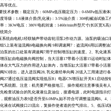
高等优点。
要技术参数：额定压力：60MPa低压额定压力：0-6MPa低压液体排量：
度等级：1.6液体介质(乳化液)：3-5%油介质：30#机械油试验工作压
：3KW电压：380V电机转速：1460r/min外型尺寸(长区宽X高)7X
统简介
压系统由电机1经联轴声带动齿轮泪泵2作动力源。油泵的吸油口装
组5上装有溢流阀6电磁换向阀 9和调速网7：盗流闲6用以调整
泊泵的出口处装有调速阀7用于控制增压缸的速度。2、乳化液系
增压缸由电磁换向阀控制，当大活塞17带着小活塞15运动时缸
体在大气压力的作用进入缸体内，当增压缸大活塞17带着小活塞
阀N3排出，进入进压阀28, 乳化液经单向阀 20送入三用液进
阀27通过低压溢流阀实现低压B）电器CN增压缸开关K1启动按钮Q
气系统图。注意：机壳要严格接地三、操作规程注意事项吴有人
先检查试验台的乳化液液位及油位，接通电源，此时电源指示灯
，观察油压力表9是否升至6.0MPa,如不符合可调整溢流阀6。
化液在试阀接口23流出，复操作使者道的空气排出。5、低压试