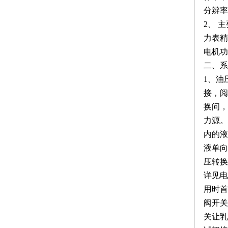
分辨率
2、
主
力表精
电机功率
二、系
1、油
接，阅
换问，
力源。
内的液
液单向
压转换
详见电
用时首
阀开关
关让乳