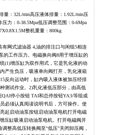
32L/min高压液体排量：1.92L/min压
力：0-38.5Mpa低压调整范围：0-6Mpa
0.8X1.5M整机重量：800kg
有网式滤油器 4,油的排注口与闲组5相连
油泵的工作压力。电磁换向阀8用于增压缸的
统(1)增压缸为双作用式，它是乳化液的动
体内产生负压，吸液单向阀打开，乳化液箱
15反向运动时，缸内吸入液体被加压经排
行各种测试作业。2)乳化液低压部分，由高低
AI停小按钮 TAI和总停按钮YA3/等组成
员必须认真阅读说明书后，方可操作。使
亮起启动油泵按钮启动油泵电机打开电磁
4、增压缸吸液启动油泵电机。打开电磁阀开
验调整高低压转换阀至“低压”关闭卸压阀，