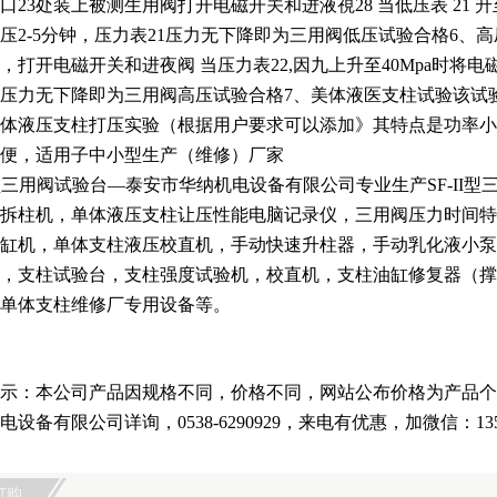
口23处装上被测生用阀打开电磁开关和进液視28 当低压表 21 升至
压2-5分钟，压力表21压力无下降即为三用阀低压试验合格6、
，打开电磁开关和进夜阀 当压力表22,因九上升至40Mpa时将电
2压力无下降即为三用阀高压试验合格7、美体液医支柱试验该
体液压支柱打压实验（根据用户要求可以添加》其特点是功率小
便，适用子中小型生产（维修）厂家
II型三用阀试验台—泰安市华纳机电设备有限公司专业生产SF-I
拆柱机，单体液压支柱让压性能电脑记录仪，三用阀压力时间特
缸机，单体支柱液压校直机，手动快速升柱器，手动乳化液小泵
，支柱试验台，支柱强度试验机，校直机，支柱油缸修复器（撑
单体支柱维修厂专用设备等。
示：本公司产品因规格不同，价格不同，网站公布价格为产品个
电设备有限公司详询，0538-6290929，来电有优惠，加微信：135
订购