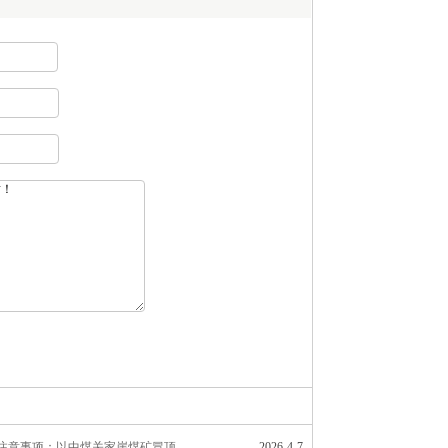
煤矿顶板安全注意事项：以中煤关家崖煤矿冒顶事故为鉴
2026-4-7