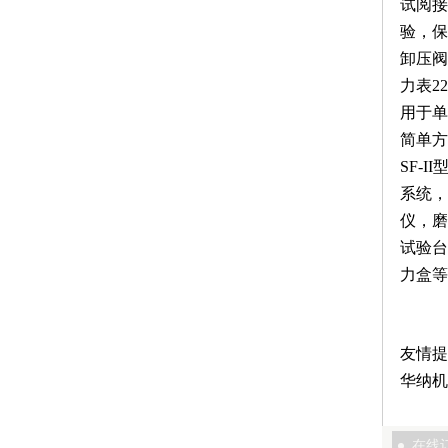
试阅接
验，保
卸压阀
力表2
用于单
简单方
SF-
系统，
仪，磨
试验台
力盒等
友情提
华纳机
在线