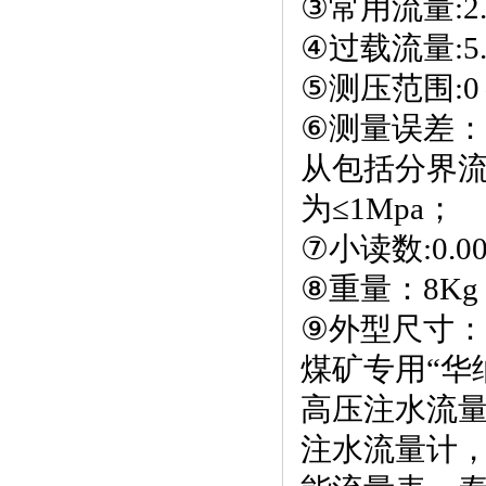
③常用流量:2.
④过载流量:5.
⑤测压范围:0
⑥测量误差
从包括分界流
为≤1Mpa；
⑦
小读数:0.00
⑧重量：8Kg
⑨外型尺寸：20
煤矿专用“华
高压注水流量
注水流量计