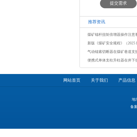
提交需求
推荐资讯
煤矿锚杆扭矩倍增器操作注意
新版《煤矿安全规程》（2025 版
气动锚索切断器在煤矿巷道支
便携式单体支柱升柱器在井下
网站首页
关于我们
产品信息
地
备