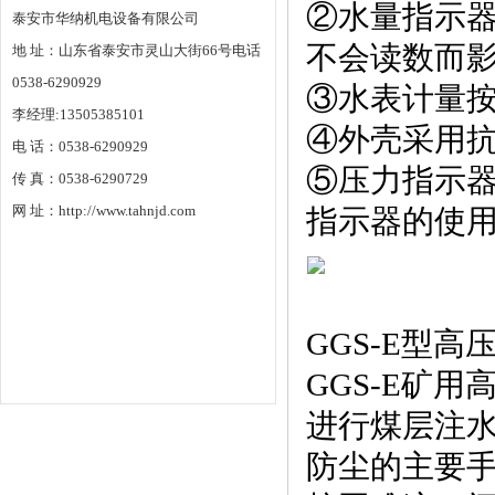
②水量指示器
泰安市华纳机电设备有限公司
不会读数而
地 址：山东省泰安市灵山大街66号电话
0538-6290929
③水表计量
李经理:13505385101
④外壳采用
电 话：0538-6290929
⑤压力指示
传 真：0538-6290729
网 址：http://www.tahnjd.com
指示器的使
GGS-E型
GGS-E矿
进行煤层注水
防尘的主要手