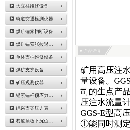
大立柱维修设备
轨道交通检测仪器
煤矿锚索切断设备
煤矿锚索张拉退锚设备
产品详情
单体支柱维修设备
矿用高压注
煤矿支护设备
量设备。GG
矿压观测仪器
司的生点产
锚索锚杆预应力检测设备
压注水流量
综采支架压力表
GGS-E型
巷道顶板下沉位移类仪表
①能同时测