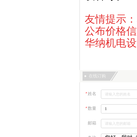
友情提示：
公布价格信
华纳机电设
在线订购
＊
姓名
＊
数量
邮箱