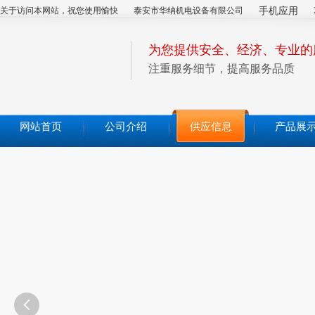
关于访问本网站，祝您使用愉快
泰安市华纳机电设备有限公司
手机应用
为您提供安全、经济、专业的
注重服务细节，提高服务品质
网站首页
公司介绍
供应信息
产品展
