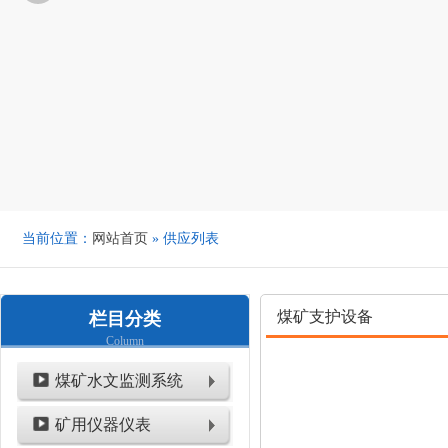
当前位置：
网站首页
» 供应列表
煤矿支护设备
栏目分类
Column
煤矿水文监测系统
矿用仪器仪表