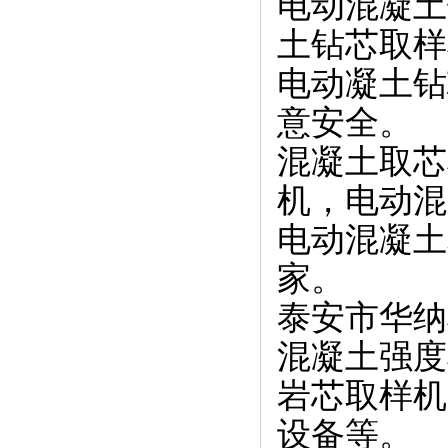
电动混凝土
土钻芯取样
电动凝土钻
意安全。
混凝土取芯
机，电动混
电动混凝土
家。
泰安市华纳
混凝土强度
岩芯取样机
设备等。