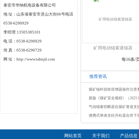
泰安市华纳机电设备有限公司
地 址：山东省泰安市灵山大街66号电话
0538-6290929
李经理:13505385101
电 话：0538-6290929
矿用电动锚索退锚器
传 真：0538-6290729
网 址：http://www.tahnjd.com
每16条/
推荐资讯
煤矿锚杆扭矩倍增器操作注意
新版《煤矿安全规程》（2025 版
气动锚索切断器在煤矿巷道支
便携式单体支柱升柱器在井下
网站首页
关于我们
产品信息