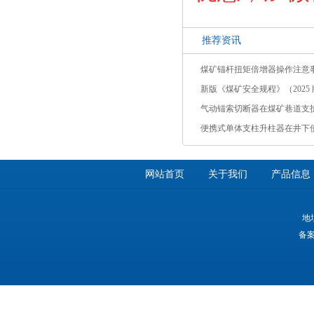
推荐资讯
煤矿锚杆扭矩倍增器操作注意
新版《煤矿安全规程》（2025 版
气动锚索切断器在煤矿巷道支
便携式单体支柱升柱器在井下
网站首页
关于我们
产品信息
地
备