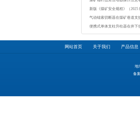
煤矿锚杆扭矩倍增器操作注意
新版《煤矿安全规程》（2025 版
气动锚索切断器在煤矿巷道支
便携式单体支柱升柱器在井下
网站首页
关于我们
产品信息
地
备