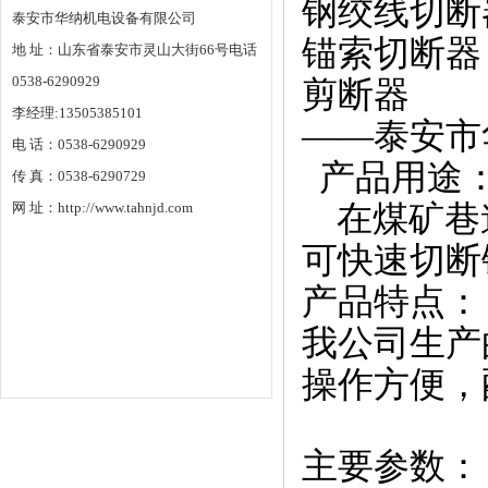
钢绞线切断
泰安市华纳机电设备有限公司
锚索切断器
地 址：山东省泰安市灵山大街66号电话
0538-6290929
剪断器
李经理:13505385101
——泰安市
电 话：0538-6290929
产品用途
传 真：0538-6290729
网 址：http://www.tahnjd.com
在煤矿巷
可快速切断
产品特点：
我公司生产
操作方便，
主要参数：