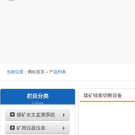
当前位置：
网站首页
» 产品列表
煤矿锚索切断设备
栏目分类
Column
煤矿水文监测系统
矿用仪器仪表