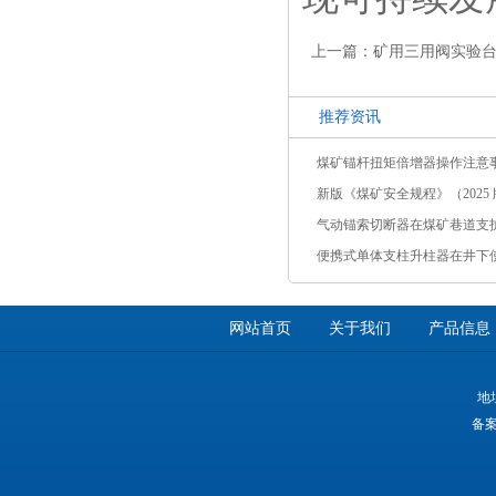
推荐资讯
煤矿锚杆扭矩倍增器操作注意
新版《煤矿安全规程》（2025 版
气动锚索切断器在煤矿巷道支
便携式单体支柱升柱器在井下
网站首页
关于我们
产品信息
地
备